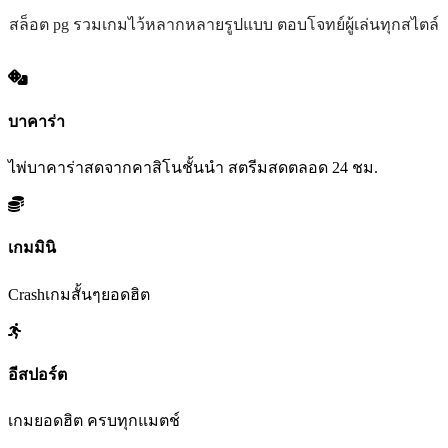
สล็อต pg รวมเกมไว้หลากหลายรูปแบบ ตอบโจทย์ผู้เล่นทุกสไตล์
บาคาร่า
ไพ่บาคาร่าสดจากคาสิโนชั้นนำ สตรีมสดตลอด 24 ชม.
เกมมินิ
Crashเกมสั้นๆยอดฮิต
อีสปอร์ต
เกมยอดฮิต ครบทุกแมตช์