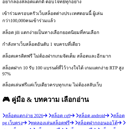
อยากลองสล็อตแตกดี ตอบโจทย์ทุกอย่าง
เข้าร่วมครอบครัวเว็บสล็อตต่างประเทศตอนนี้ ผู้เล่น
กว่า100,000คนเข้าร่วมแล้ว
สล็อต jili แตกง่ายเป็นทางเลือกยอดนิยมที่คนเลือก
กำลังหาเว็บสล็อตอันดับ 1 จบครบที่เดียว
สล็อตเครดิตฟรี ไม่ต้องฝากเกมจัดเต็ม สล็อตและอีกมาก
สล็อตฝาก 10 รับ 100 แบรนด์ที่ไว้วางใจได้ เกมแตกง่าย RTP สูง
97%
สล็อตเล่นฟรีแค่เว็บเดียวครบทุกเกม ไม่ต้องสลับเว็บ
🎮 คู่มือ & บทความ
เลือกอ่าน
สล็อตแตกง่าย 2026
สล็อต cq9
สล็อต android
สล็อต
pg เว็บตรง
ทดลองเล่นสล็อตฟรี
สล็อตฝากถอนออโต้