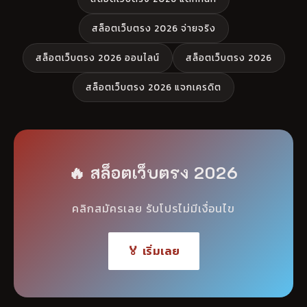
สล็อตเว็บตรง 2026 จ่ายจริง
สล็อตเว็บตรง 2026 ออนไลน์
สล็อตเว็บตรง 2026
สล็อตเว็บตรง 2026 แจกเครดิต
🔥 สล็อตเว็บตรง 2026
คลิกสมัครเลย รับโปรไม่มีเงื่อนไข
🏅 เริ่มเลย