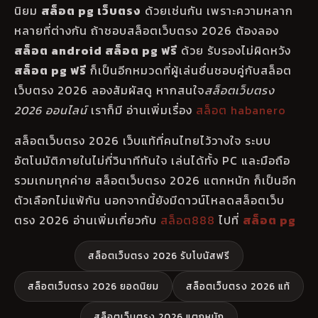
นิยม
สล็อต pg เว็บตรง
ด้วยเช่นกัน เพราะความหลาก
หลายที่ต่างกัน ถ้าชอบสล็อตเว็บตรง 2026 ต้องลอง
สล็อต android สล็อต pg ฟรี
ด้วย รับรองไม่ผิดหวัง
สล็อต pg ฟรี
ก็เป็นอีกหมวดที่ผู้เล่นชื่นชอบคู่กับสล็อต
เว็บตรง 2026 ลองสัมผัสดู หากสนใจ
สล็อตเว็บตรง
2026 ออนไลน์
เราก็มี อ่านเพิ่มเรื่อง
สล็อต habanero
สล็อตเว็บตรง 2026 เว็บแท้ที่คนไทยไว้วางใจ ระบบ
อัตโนมัติภายในไม่กี่วินาทีทันใจ เล่นได้ทั้ง PC และมือถือ
รวมเกมทุกค่าย สล็อตเว็บตรง 2026 แตกหนัก ก็เป็นอีก
ตัวเลือกไม่แพ้กัน นอกจากนี้ยังมีดาวน์โหลดสล็อตเว็บ
ตรง 2026 อ่านเพิ่มเกี่ยวกับ
สล็อต888
ไปที่
สล็อต pg
สล็อตเว็บตรง 2026 รับโบนัสฟรี
สล็อตเว็บตรง 2026 ยอดนิยม
สล็อตเว็บตรง 2026 แท้
สล็อตเว็บตรง 2026 แตกหนัก