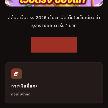
สล็อตเว็บตรง 2026 เว็บแท้ จัดเต็มในเว็บเดียว ทำ
ธุรกรรมออโต้ เริ่ม 1 บาท
🎵 เข้าเล่นเลย
การเงินมั่นคง
ถอนไม่จำกัด