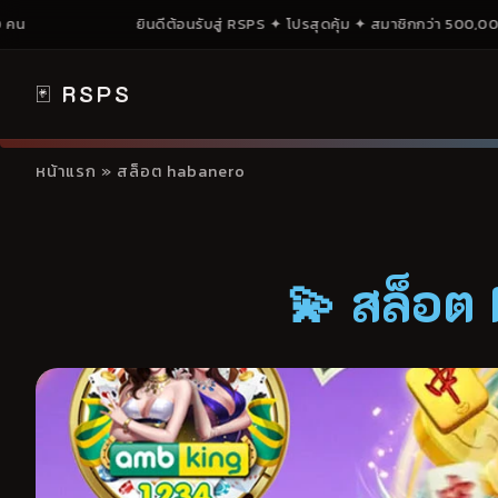
น
ยินดีต้อนรับสู่ RSPS ✦ โปรสุดคุ้ม ✦ สมาชิกกว่า 500,000 
🃏 RSPS
หน้าแรก
» สล็อต habanero
💫 สล็อต