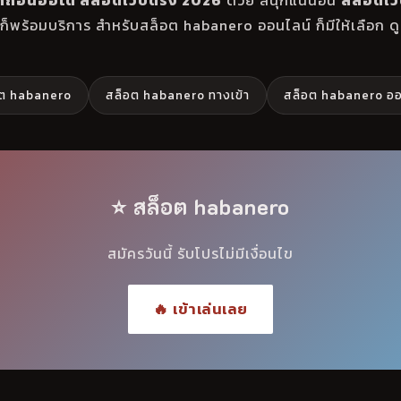
กถอนออโต้ สล็อตเว็บตรง 2026
ด้วย สนุกแน่นอน
สล็อตเว
พร้อมบริการ สำหรับสล็อต habanero ออนไลน์ ก็มีให้เลือก ดู
็อต habanero
สล็อต habanero ทางเข้า
สล็อต habanero ออ
⭐ สล็อต habanero
สมัครวันนี้ รับโปรไม่มีเงื่อนไข
🔥 เข้าเล่นเลย