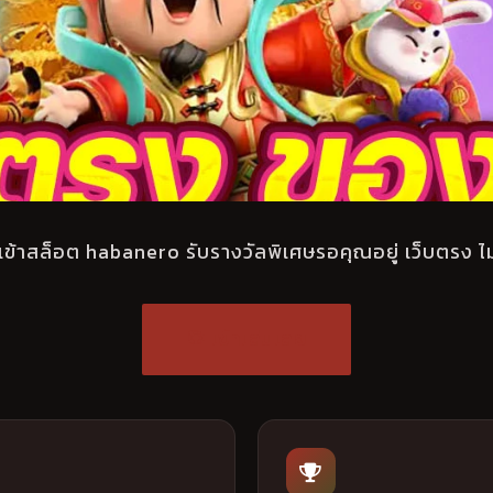
เข้าสล็อต habanero รับรางวัลพิเศษรอคุณอยู่ เว็บตรง ไม
🎯 เข้าเล่นเลย