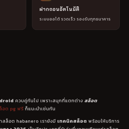
ฝากถอนอัตโนมัติ
ระบบออโต้ รวดเร็ว รองรับทุกธนาคาร
ndroid
ควบคู่กันไป เพราะสนุกที่แตกต่าง
สล็อต
ล็อต pg ฟรี
ก็แนะนำเช่นกัน
กว่าสล็อต habanero เรายังมี
เทคนิคสล็อต
พร้อมให้บริการ