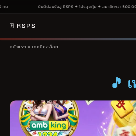
คน
ยินดีต้อนรับสู่ RSPS ✦ โปรสุดคุ้ม ✦ สมาชิกกว่า 500,000
🃏 RSPS
หน้าแรก
» เทคนิคสล็อต
🎵 เ