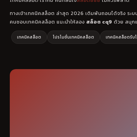
เทคนิคสล็อต
เราก็มี คนที่สนใจ
สล็อต888
ไม่ควรพลาด
ทางเข้าเทคนิคสล็อต ล่าสุด 2026 เดิมพันถอนได้จริง ระบ
คนชอบเทคนิคสล็อต แนะนำให้ลอง
สล็อต cq9
ด้วย สนุก
เทคนิคสล็อต
โปรโมชั่นเทคนิคสล็อต
เทคนิคสล็อตรับโ