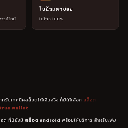
โบนัสแตกบ่อย
ดาวน์ไทม์
ไม่โกง 100%
สำหรับเทคนิคสล็อตได้เงินจริง ก็มีให้เลือก
สล็อต
true wallet
 ที่นี่ยังมี
สล็อต android
พร้อมให้บริการ สำหรับ
เล่น