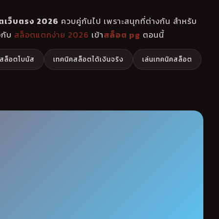
ตเว็บตรง 2026
ควบคู่กันไป เพราะสนุกที่ต่างกัน สำหรับ
ยวกับ
สล็อตแตกง่าย 2026
เข้า
สล็อต pg
ตอนนี้
สล็อตโบนัส
เทคนิคสล็อตได้เงินจริง
เล่นเทคนิคสล็อต