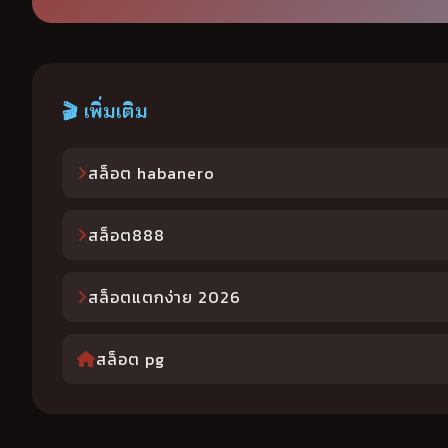
🎬 เพิ่มเติม
สล็อต habanero
สล็อต888
สล็อตแตกง่าย 2026
สล็อต pg