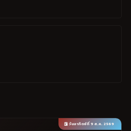
วันอาทิตย์ที่ 9 ส.ค. 2569