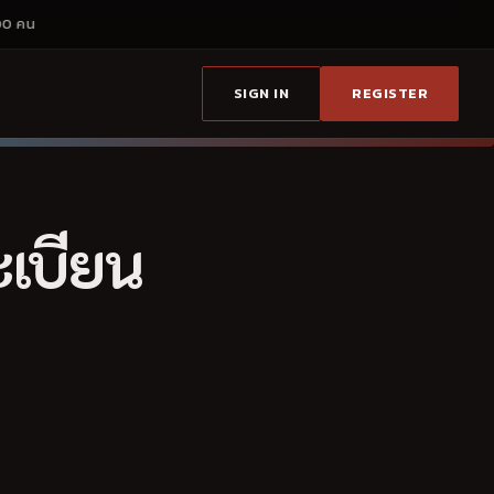
น
SIGN IN
REGISTER
ะเบียน