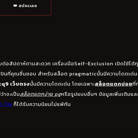
👑 สมัครเลย
ัปดาห์ตามสะดวก เครื่องมือSelf-Exclusion เปิดใช้ได้ทุกเมื
นที่คุณชื่นชอบ สำหรับสล็อต pragmaticนั้นมีความโดดเด่น 
cq9 เว็บตรง
นั้นมีความโดดเด่น โดยเฉพาะ
สล็อตแตกบ่อย
ที
ว่าจะเป็น
สล็อตแตกง่าย pg
หรือรูปแบบอื่นๆ ข้อมูลเพิ่มเติมแล
ด 7m
ก็ได้รับความนิยมไม่แพ้กัน