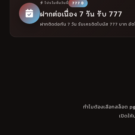
777 ฿
โปรโมชั่นวันนี้
ฝากต่อเนื่อง 7 วัน รับ 777
ฝากติดต่อกัน 7 วัน รับเครดิตโบนัส 777 บาท อัตโ
ทำไมต้องเลือกสล็อต pg?
เปิดให้