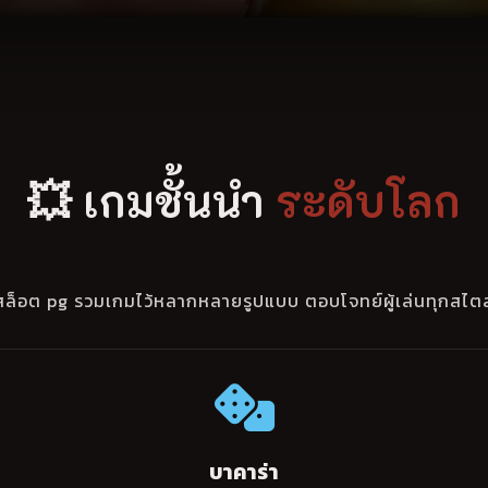
💥 เกมชั้นนำ
ระดับโลก
สล็อต pg รวมเกมไว้หลากหลายรูปแบบ ตอบโจทย์ผู้เล่นทุกสไตล
บาคาร่า