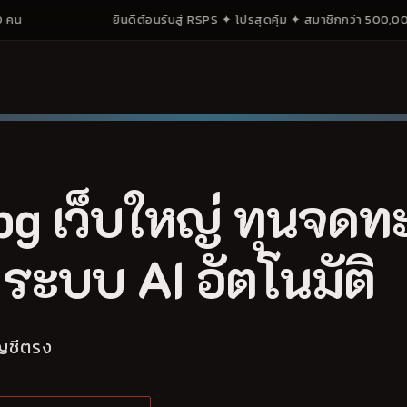
ยินดีต้อนรับสู่ RSPS ✦ โปรสุดคุ้ม ✦ สมาชิกกว่า 500,000 ค
pg เว็บใหญ่ ทุนจดท
ระบบ AI อัตโนมัติ
ัญชีตรง