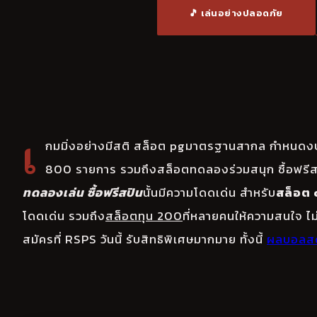
🎵 เล่นอย่างปลอดภัย
เ
กมมิ่งอย่างมีสติ สล็อต pgมาตรฐานสากล กำหนดงบต่อส
800 รายการ รวมถึงสล็อตทดลองร่วมสนุก ซื้อฟรีสปิ
ทดลองเล่น ซื้อฟรีสปิน
นั้นมีความโดดเด่น สำหรับ
สล็อต 
โดดเด่น รวมถึง
สล็อตทุน 200
ที่หลายคนให้ความสนใจ ไม่
สมัครที่ RSPS วันนี้ รับสิทธิพิเศษมากมาย ทั้งนี้
ผลบอลส