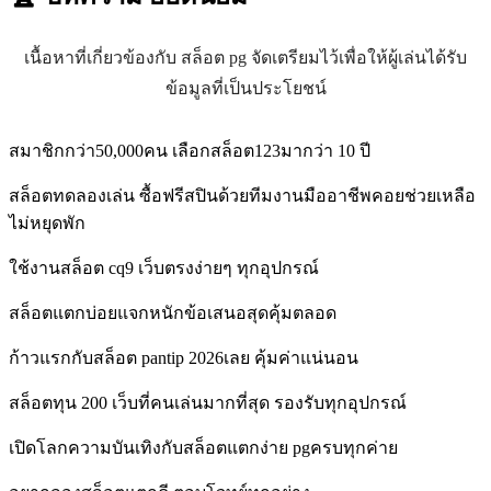
เนื้อหาที่เกี่ยวข้องกับ สล็อต pg จัดเตรียมไว้เพื่อให้ผู้เล่นได้รับ
ข้อมูลที่เป็นประโยชน์
สมาชิกกว่า50,000คน เลือกสล็อต123มากว่า 10 ปี
สล็อตทดลองเล่น ซื้อฟรีสปินด้วยทีมงานมืออาชีพคอยช่วยเหลือ
ไม่หยุดพัก
ใช้งานสล็อต cq9 เว็บตรงง่ายๆ ทุกอุปกรณ์
สล็อตแตกบ่อยแจกหนักข้อเสนอสุดคุ้มตลอด
ก้าวแรกกับสล็อต pantip 2026เลย คุ้มค่าแน่นอน
สล็อตทุน 200 เว็บที่คนเล่นมากที่สุด รองรับทุกอุปกรณ์
เปิดโลกความบันเทิงกับสล็อตแตกง่าย pgครบทุกค่าย