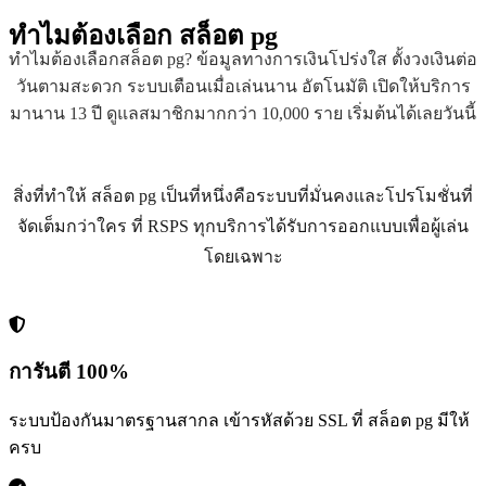
ทำไมต้องเลือก
สล็อต pg
ทำไมต้องเลือกสล็อต pg? ข้อมูลทางการเงินโปร่งใส ตั้งวงเงินต่อ
วันตามสะดวก ระบบเตือนเมื่อเล่นนาน อัตโนมัติ เปิดให้บริการ
มานาน 13 ปี ดูแลสมาชิกมากกว่า 10,000 ราย เริ่มต้นได้เลยวันนี้
สิ่งที่ทำให้ สล็อต pg เป็นที่หนึ่งคือระบบที่มั่นคงและโปรโมชั่นที่
จัดเต็มกว่าใคร ที่ RSPS ทุกบริการได้รับการออกแบบเพื่อผู้เล่น
โดยเฉพาะ
การันตี 100%
ระบบป้องกันมาตรฐานสากล เข้ารหัสด้วย SSL ที่ สล็อต pg มีให้
ครบ