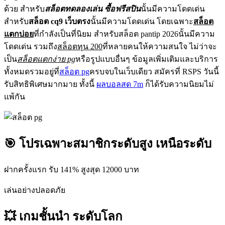
ด้วย สำหรับ
สล็อตทดลองเล่น ซื้อฟรีสปิน
นั้นมีความโดดเด่น
สำหรับ
สล็อต cq9 เว็บตรง
นั้นมีความโดดเด่น โดยเฉพาะ
สล็อต
แตกบ่อย
ที่กำลังเป็นที่นิยม สำหรับสล็อต pantip 2026นั้นมีความ
โดดเด่น รวมถึง
สล็อตทุน 200
ที่หลายคนให้ความสนใจ ไม่ว่าจะ
เป็น
สล็อตแตกง่าย pg
หรือรูปแบบอื่นๆ ข้อมูลเพิ่มเติมและบริการ
ทั้งหมดรวมอยู่ที่
สล็อต pg
ครบจบในเว็บเดียว สมัครที่ RSPS วันนี้
รับสิทธิพิเศษมากมาย ทั้งนี้
ผลบอลสด 7m
ก็ได้รับความนิยมไม่
แพ้กัน
🎯 โปรเฉพาะสมาชิกระดับสูง เหนือระดับ
ฝากครั้งแรก รับ 141% สูงสุด 12000 บาท
เล่นอย่างปลอดภัย
💥 เกมชั้นนำ
ระดับโลก