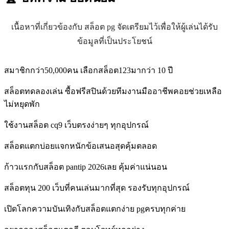
เนื้อหาที่เกี่ยวข้องกับ สล็อต pg จัดเตรียมไว้เพื่อให้ผู้เล่นได้รับ
ข้อมูลที่เป็นประโยชน์
สมาชิกกว่า50,000คน เลือกสล็อต123มากว่า 10 ปี
สล็อตทดลองเล่น ซื้อฟรีสปินด้วยทีมงานมืออาชีพคอยช่วยเหลือ
ไม่หยุดพัก
ใช้งานสล็อต cq9 เว็บตรงง่ายๆ ทุกอุปกรณ์
สล็อตแตกบ่อยแจกหนักข้อเสนอสุดคุ้มตลอด
ก้าวแรกกับสล็อต pantip 2026เลย คุ้มค่าแน่นอน
สล็อตทุน 200 เว็บที่คนเล่นมากที่สุด รองรับทุกอุปกรณ์
เปิดโลกความบันเทิงกับสล็อตแตกง่าย pgครบทุกค่าย