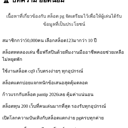
เนื้อหาที่เกี่ยวข้องกับ สล็อต pg จัดเตรียมไว้เพื่อให้ผู้เล่นได้รับ
ข้อมูลที่เป็นประโยชน์
สมาชิกกว่า50,000คน เลือกสล็อต123มากว่า 10 ปี
สล็อตทดลองเล่น ซื้อฟรีสปินด้วยทีมงานมืออาชีพคอยช่วยเหลือ
ไม่หยุดพัก
ใช้งานสล็อต cq9 เว็บตรงง่ายๆ ทุกอุปกรณ์
สล็อตแตกบ่อยแจกหนักข้อเสนอสุดคุ้มตลอด
ก้าวแรกกับสล็อต pantip 2026เลย คุ้มค่าแน่นอน
สล็อตทุน 200 เว็บที่คนเล่นมากที่สุด รองรับทุกอุปกรณ์
เปิดโลกความบันเทิงกับสล็อตแตกง่าย pgครบทุกค่าย