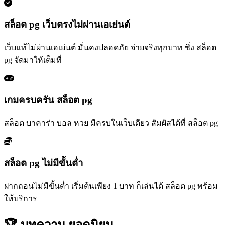
สล็อต pg เว็บตรงไม่ผ่านเอเย่นต์
เว็บแท้ไม่ผ่านเอเย่นต์ มั่นคงปลอดภัย จ่ายจริงทุกบาท ซึ่ง สล็อต
pg จัดมาให้เต็มที่
เกมครบครัน สล็อต pg
สล็อต บาคาร่า บอล หวย มีครบในเว็บเดียว สัมผัสได้ที่ สล็อต pg
สล็อต pg ไม่มีขั้นต่ำ
ฝากถอนไม่มีขั้นต่ำ เริ่มต้นเพียง 1 บาท ก็เล่นได้ สล็อต pg พร้อม
ให้บริการ
🏆 บทความ
ยอดนิยม