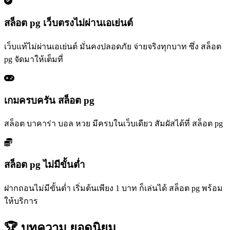
สล็อต pg เว็บตรงไม่ผ่านเอเย่นต์
เว็บแท้ไม่ผ่านเอเย่นต์ มั่นคงปลอดภัย จ่ายจริงทุกบาท ซึ่ง สล็อต
pg จัดมาให้เต็มที่
เกมครบครัน สล็อต pg
สล็อต บาคาร่า บอล หวย มีครบในเว็บเดียว สัมผัสได้ที่ สล็อต pg
สล็อต pg ไม่มีขั้นต่ำ
ฝากถอนไม่มีขั้นต่ำ เริ่มต้นเพียง 1 บาท ก็เล่นได้ สล็อต pg พร้อม
ให้บริการ
🏆 บทความ
ยอดนิยม