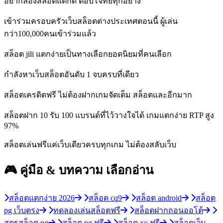
อยากลองสล็อตแตกดี ตอบโจทย์ทุกอย่าง
เข้าร่วมครอบครัวเว็บสล็อตต่างประเทศตอนนี้ ผู้เล่น
กว่า100,000คนเข้าร่วมแล้ว
สล็อต jili แตกง่ายเป็นทางเลือกยอดนิยมที่คนเลือก
กำลังหาเว็บสล็อตอันดับ 1 จบครบที่เดียว
สล็อตเครดิตฟรี ไม่ต้องฝากเกมจัดเต็ม สล็อตและอีกมาก
สล็อตฝาก 10 รับ 100 แบรนด์ที่ไว้วางใจได้ เกมแตกง่าย RTP สูง
97%
สล็อตเล่นฟรีแค่เว็บเดียวครบทุกเกม ไม่ต้องสลับเว็บ
🎮 คู่มือ & บทความ
เลือกอ่าน
สล็อตแตกง่าย 2026
สล็อต cq9
สล็อต android
สล็อต
pg เว็บตรง
ทดลองเล่นสล็อตฟรี
สล็อตฝากถอนออโต้
สูตรสล็อต pg
สล็อต pg ฟรี
สล็อต xo ฟรี
สล็อตเว็บ