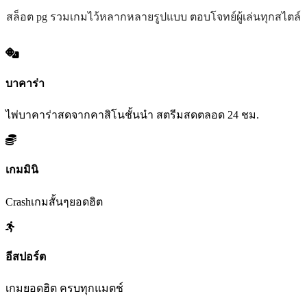
สล็อต pg รวมเกมไว้หลากหลายรูปแบบ ตอบโจทย์ผู้เล่นทุกสไตล์
บาคาร่า
ไพ่บาคาร่าสดจากคาสิโนชั้นนำ สตรีมสดตลอด 24 ชม.
เกมมินิ
Crashเกมสั้นๆยอดฮิต
อีสปอร์ต
เกมยอดฮิต ครบทุกแมตช์