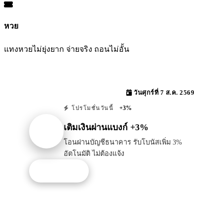
หวย
แทงหวยไม่ยุ่งยาก จ่ายจริง ถอนไม่อั้น
วันศุกร์ที่ 7 ส.ค. 2569
+3%
โปรโมชั่นวันนี้
เติมเงินผ่านแบงก์ +3%
โอนผ่านบัญชีธนาคาร รับโบนัสเพิ่ม 3%
อัตโนมัติ ไม่ต้องแจ้ง
รับโปรนี้