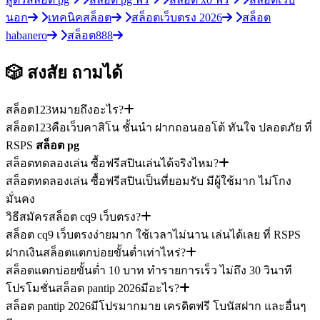
นอก
เทคนิคสล็อต
สล็อตเว็บตรง 2026
สล็อต
habanero
สล็อต888
🎲 สงสัย
ถามได้
สล็อต123หมายถึงอะไร?
สล็อต123คือเว็บคาสิโน ชั้นนำ ฝากถอนออโต้ ทันใจ ปลอดภัย ที่
RSPS
สล็อต pg
สล็อตทดลองเล่น ซื้อฟรีสปินเล่นได้จริงไหม?
สล็อตทดลองเล่น ซื้อฟรีสปินเป็นที่ยอมรับ มีผู้ใช้มาก ไม่โกง
มั่นคง
วิธีสมัครสล็อต cq9 เว็บตรง?
สล็อต cq9 เว็บตรงง่ายมาก ใช้เวลาไม่นาน เล่นได้เลย ที่ RSPS
ฝากเงินสล็อตแตกบ่อยขั้นต่ำเท่าไหร่?
สล็อตแตกบ่อยขั้นต่ำ 10 บาท ทำรายการเร็ว ไม่ถึง 30 วินาที
โปรโมชั่นสล็อต pantip 2026มีอะไร?
สล็อต pantip 2026มีโปรมากมาย เครดิตฟรี โบนัสฝาก และอื่นๆ