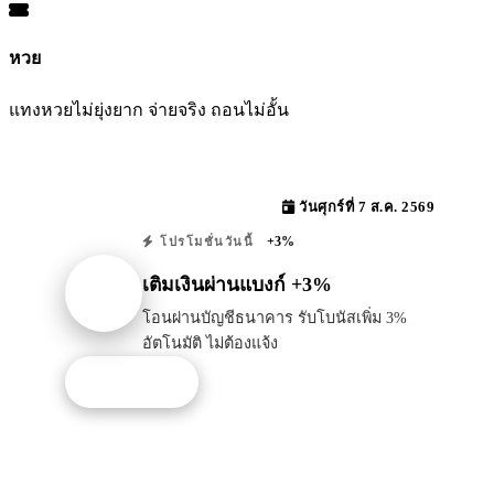
หวย
แทงหวยไม่ยุ่งยาก จ่ายจริง ถอนไม่อั้น
วันศุกร์ที่ 7 ส.ค. 2569
+3%
โปรโมชั่นวันนี้
เติมเงินผ่านแบงก์ +3%
โอนผ่านบัญชีธนาคาร รับโบนัสเพิ่ม 3%
อัตโนมัติ ไม่ต้องแจ้ง
รับโปรนี้