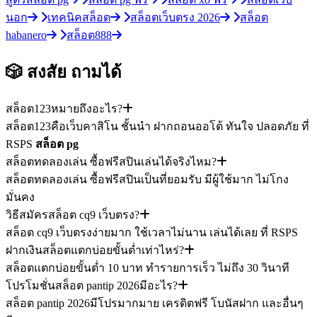
นอก
เทคนิคสล็อต
สล็อตเว็บตรง 2026
สล็อต
habanero
สล็อต888
🎲 สงสัย
ถามได้
สล็อต123หมายถึงอะไร?
สล็อต123คือเว็บคาสิโน ชั้นนำ ฝากถอนออโต้ ทันใจ ปลอดภัย ที่
RSPS
สล็อต pg
สล็อตทดลองเล่น ซื้อฟรีสปินเล่นได้จริงไหม?
สล็อตทดลองเล่น ซื้อฟรีสปินเป็นที่ยอมรับ มีผู้ใช้มาก ไม่โกง
มั่นคง
วิธีสมัครสล็อต cq9 เว็บตรง?
สล็อต cq9 เว็บตรงง่ายมาก ใช้เวลาไม่นาน เล่นได้เลย ที่ RSPS
ฝากเงินสล็อตแตกบ่อยขั้นต่ำเท่าไหร่?
สล็อตแตกบ่อยขั้นต่ำ 10 บาท ทำรายการเร็ว ไม่ถึง 30 วินาที
โปรโมชั่นสล็อต pantip 2026มีอะไร?
สล็อต pantip 2026มีโปรมากมาย เครดิตฟรี โบนัสฝาก และอื่นๆ