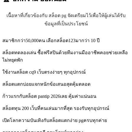
เนื้อหาที่เกี่ยวข้องกับ สล็อต pg จัดเตรียมไว้เพื่อให้ผู้เล่นได้รับ
ข้อมูลที่เป็นประโยชน์
สมาชิกกว่า50,000คน เลือกสล็อต123มากว่า 10 ปี
สล็อตทดลองเล่น ซื้อฟรีสปินด้วยทีมงานมืออาชีพคอยช่วยเหลือ
ไม่หยุดพัก
ใช้งานสล็อต cq9 เว็บตรงง่ายๆ ทุกอุปกรณ์
สล็อตแตกบ่อยแจกหนักข้อเสนอสุดคุ้มตลอด
ก้าวแรกกับสล็อต pantip 2026เลย คุ้มค่าแน่นอน
สล็อตทุน 200 เว็บที่คนเล่นมากที่สุด รองรับทุกอุปกรณ์
เปิดโลกความบันเทิงกับสล็อตแตกง่าย pgครบทุกค่าย