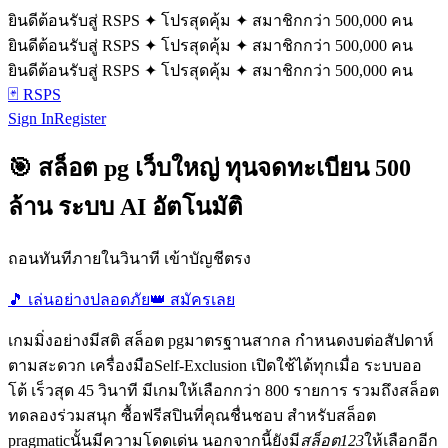
ยินดีต้อนรับสู่ RSPS ✦ โปรสุดคุ้ม ✦ สมาชิกกว่า 500,000 คน
ยินดีต้อนรับสู่ RSPS ✦ โปรสุดคุ้ม ✦ สมาชิกกว่า 500,000 คน
ยินดีต้อนรับสู่ RSPS ✦ โปรสุดคุ้ม ✦ สมาชิกกว่า 500,000 คน
🃏 RSPS
Sign In
Register
🎯 สล็อต pg เว็บใหญ่ ทุนจดทะเบียน 500
ล้าน ระบบ AI อัตโนมัติ
ถอนทันทีภายในวินาที เข้าบัญชีตรง
🎵 เล่นอย่างปลอดภัย
👑 สมัครเลย
เกมมิ่งอย่างมีสติ สล็อต pgมาตรฐานสากล กำหนดงบต่อสัปดาห์
ตามสะดวก เครื่องมือSelf-Exclusion เปิดใช้ได้ทุกเมื่อ ระบบออ
โต้ เร็วสุด 45 วินาที มีเกมให้เลือกกว่า 800 รายการ รวมถึงสล็อต
ทดลองร่วมสนุก ซื้อฟรีสปินที่คุณชื่นชอบ สำหรับสล็อต
pragmaticนั้นมีความโดดเด่น นอกจากนี้ยังมี
สล็อต123
ให้เลือกอีก