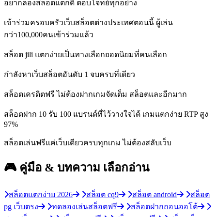
อยากลองสล็อตแตกดี ตอบโจทย์ทุกอย่าง
เข้าร่วมครอบครัวเว็บสล็อตต่างประเทศตอนนี้ ผู้เล่น
กว่า100,000คนเข้าร่วมแล้ว
สล็อต jili แตกง่ายเป็นทางเลือกยอดนิยมที่คนเลือก
กำลังหาเว็บสล็อตอันดับ 1 จบครบที่เดียว
สล็อตเครดิตฟรี ไม่ต้องฝากเกมจัดเต็ม สล็อตและอีกมาก
สล็อตฝาก 10 รับ 100 แบรนด์ที่ไว้วางใจได้ เกมแตกง่าย RTP สูง
97%
สล็อตเล่นฟรีแค่เว็บเดียวครบทุกเกม ไม่ต้องสลับเว็บ
🎮 คู่มือ & บทความ
เลือกอ่าน
สล็อตแตกง่าย 2026
สล็อต cq9
สล็อต android
สล็อต
pg เว็บตรง
ทดลองเล่นสล็อตฟรี
สล็อตฝากถอนออโต้