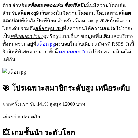
ด้วย สำหรับ
สล็อตทดลองเล่น ซื้อฟรีสปิน
นั้นมีความโดดเด่น
สำหรับ
สล็อต cq9 เว็บตรง
นั้นมีความโดดเด่น โดยเฉพาะ
สล็อต
แตกบ่อย
ที่กำลังเป็นที่นิยม สำหรับสล็อต pantip 2026นั้นมีความ
โดดเด่น รวมถึง
สล็อตทุน 200
ที่หลายคนให้ความสนใจ ไม่ว่าจะ
เป็น
สล็อตแตกง่าย pg
หรือรูปแบบอื่นๆ ข้อมูลเพิ่มเติมและบริการ
ทั้งหมดรวมอยู่ที่
สล็อต pg
ครบจบในเว็บเดียว สมัครที่ RSPS วันนี้
รับสิทธิพิเศษมากมาย ทั้งนี้
ผลบอลสด 7m
ก็ได้รับความนิยมไม่
แพ้กัน
🎯 โปรเฉพาะสมาชิกระดับสูง เหนือระดับ
ฝากครั้งแรก รับ 141% สูงสุด 12000 บาท
เล่นอย่างปลอดภัย
💥 เกมชั้นนำ
ระดับโลก