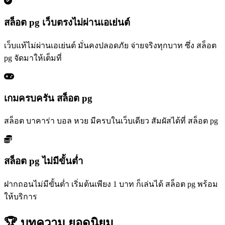
สล็อต pg เว็บตรงไม่ผ่านเอเย่นต์
เว็บแท้ไม่ผ่านเอเย่นต์ มั่นคงปลอดภัย จ่ายจริงทุกบาท ซึ่ง สล็อต
pg จัดมาให้เต็มที่
เกมครบครัน สล็อต pg
สล็อต บาคาร่า บอล หวย มีครบในเว็บเดียว สัมผัสได้ที่ สล็อต pg
สล็อต pg ไม่มีขั้นต่ำ
ฝากถอนไม่มีขั้นต่ำ เริ่มต้นเพียง 1 บาท ก็เล่นได้ สล็อต pg พร้อม
ให้บริการ
🏆 บทความ
ยอดนิยม