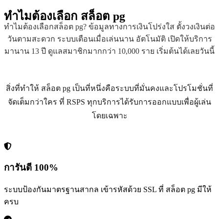
ทำไมต้องเลือก
สล็อต pg
ทำไมต้องเลือกสล็อต pg? ข้อมูลทางการเงินโปร่งใส ตั้งวงเงินต่อ
วันตามสะดวก ระบบเตือนเมื่อเล่นนาน อัตโนมัติ เปิดให้บริการ
มานาน 13 ปี ดูแลสมาชิกมากกว่า 10,000 ราย เริ่มต้นได้เลยวันนี้
สิ่งที่ทำให้ สล็อต pg เป็นที่หนึ่งคือระบบที่มั่นคงและโปรโมชั่นที่
จัดเต็มกว่าใคร ที่ RSPS ทุกบริการได้รับการออกแบบเพื่อผู้เล่น
โดยเฉพาะ
การันตี 100%
ระบบป้องกันมาตรฐานสากล เข้ารหัสด้วย SSL ที่ สล็อต pg มีให้
ครบ