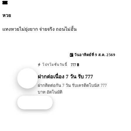
หวย
แทงหวยไม่ยุ่งยาก จ่ายจริง ถอนไม่อั้น
วันอาทิตย์ที่ 9 ส.ค. 2569
777 ฿
โปรโมชั่นวันนี้
ฝากต่อเนื่อง 7 วัน รับ 777
ฝากติดต่อกัน 7 วัน รับเครดิตโบนัส 777
บาท อัตโนมัติ
รับโปรนี้