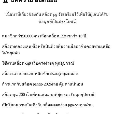
เนื้อหาที่เกี่ยวข้องกับ สล็อต pg จัดเตรียมไว้เพื่อให้ผู้เล่นได้รับ
ข้อมูลที่เป็นประโยชน์
สมาชิกกว่า50,000คน เลือกสล็อต123มากว่า 10 ปี
สล็อตทดลองเล่น ซื้อฟรีสปินด้วยทีมงานมืออาชีพคอยช่วยเหลือ
ไม่หยุดพัก
ใช้งานสล็อต cq9 เว็บตรงง่ายๆ ทุกอุปกรณ์
สล็อตแตกบ่อยแจกหนักข้อเสนอสุดคุ้มตลอด
ก้าวแรกกับสล็อต pantip 2026เลย คุ้มค่าแน่นอน
สล็อตทุน 200 เว็บที่คนเล่นมากที่สุด รองรับทุกอุปกรณ์
เปิดโลกความบันเทิงกับสล็อตแตกง่าย pgครบทุกค่าย