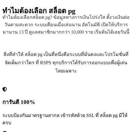
ทำไมต้องเลือก
สล็อต pg
ทำไมต้องเลือกสล็อต pg? ข้อมูลทางการเงินโปร่งใส ตั้งวงเงินต่อ
วันตามสะดวก ระบบเตือนเมื่อเล่นนาน อัตโนมัติ เปิดให้บริการ
มานาน 13 ปี ดูแลสมาชิกมากกว่า 10,000 ราย เริ่มต้นได้เลยวันนี้
สิ่งที่ทำให้ สล็อต pg เป็นที่หนึ่งคือระบบที่มั่นคงและโปรโมชั่นที่
จัดเต็มกว่าใคร ที่ RSPS ทุกบริการได้รับการออกแบบเพื่อผู้เล่น
โดยเฉพาะ
การันตี 100%
ระบบป้องกันมาตรฐานสากล เข้ารหัสด้วย SSL ที่ สล็อต pg มีให้
ครบ