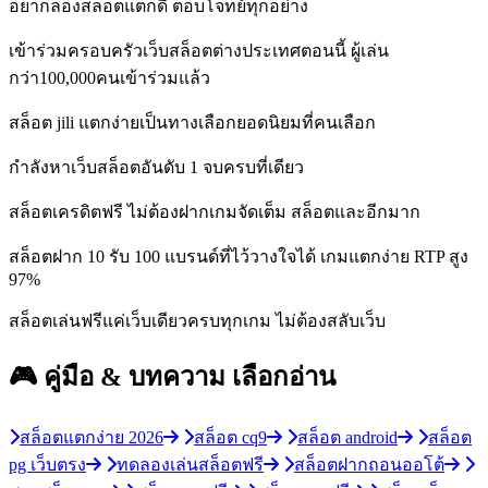
อยากลองสล็อตแตกดี ตอบโจทย์ทุกอย่าง
เข้าร่วมครอบครัวเว็บสล็อตต่างประเทศตอนนี้ ผู้เล่น
กว่า100,000คนเข้าร่วมแล้ว
สล็อต jili แตกง่ายเป็นทางเลือกยอดนิยมที่คนเลือก
กำลังหาเว็บสล็อตอันดับ 1 จบครบที่เดียว
สล็อตเครดิตฟรี ไม่ต้องฝากเกมจัดเต็ม สล็อตและอีกมาก
สล็อตฝาก 10 รับ 100 แบรนด์ที่ไว้วางใจได้ เกมแตกง่าย RTP สูง
97%
สล็อตเล่นฟรีแค่เว็บเดียวครบทุกเกม ไม่ต้องสลับเว็บ
🎮 คู่มือ & บทความ
เลือกอ่าน
สล็อตแตกง่าย 2026
สล็อต cq9
สล็อต android
สล็อต
pg เว็บตรง
ทดลองเล่นสล็อตฟรี
สล็อตฝากถอนออโต้