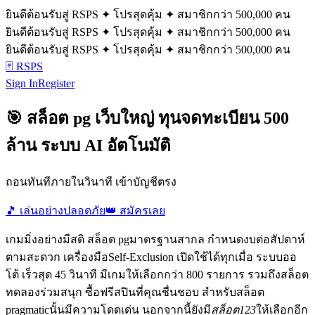
ยินดีต้อนรับสู่ RSPS ✦ โปรสุดคุ้ม ✦ สมาชิกกว่า 500,000 คน
ยินดีต้อนรับสู่ RSPS ✦ โปรสุดคุ้ม ✦ สมาชิกกว่า 500,000 คน
ยินดีต้อนรับสู่ RSPS ✦ โปรสุดคุ้ม ✦ สมาชิกกว่า 500,000 คน
🃏 RSPS
Sign In
Register
🎯 สล็อต pg เว็บใหญ่ ทุนจดทะเบียน 500
ล้าน ระบบ AI อัตโนมัติ
ถอนทันทีภายในวินาที เข้าบัญชีตรง
🎵 เล่นอย่างปลอดภัย
👑 สมัครเลย
เกมมิ่งอย่างมีสติ สล็อต pgมาตรฐานสากล กำหนดงบต่อสัปดาห์
ตามสะดวก เครื่องมือSelf-Exclusion เปิดใช้ได้ทุกเมื่อ ระบบออ
โต้ เร็วสุด 45 วินาที มีเกมให้เลือกกว่า 800 รายการ รวมถึงสล็อต
ทดลองร่วมสนุก ซื้อฟรีสปินที่คุณชื่นชอบ สำหรับสล็อต
pragmaticนั้นมีความโดดเด่น นอกจากนี้ยังมี
สล็อต123
ให้เลือกอีก