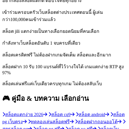
อยากลองสล็อตแตกดี ตอบโจทย์ทุกอย่าง
เข้าร่วมครอบครัวเว็บสล็อตต่างประเทศตอนนี้ ผู้เล่น
กว่า100,000คนเข้าร่วมแล้ว
สล็อต jili แตกง่ายเป็นทางเลือกยอดนิยมที่คนเลือก
กำลังหาเว็บสล็อตอันดับ 1 จบครบที่เดียว
สล็อตเครดิตฟรี ไม่ต้องฝากเกมจัดเต็ม สล็อตและอีกมาก
สล็อตฝาก 10 รับ 100 แบรนด์ที่ไว้วางใจได้ เกมแตกง่าย RTP สูง
97%
สล็อตเล่นฟรีแค่เว็บเดียวครบทุกเกม ไม่ต้องสลับเว็บ
🎮 คู่มือ & บทความ
เลือกอ่าน
สล็อตแตกง่าย 2026
สล็อต cq9
สล็อต android
สล็อต
pg เว็บตรง
ทดลองเล่นสล็อตฟรี
สล็อตฝากถอนออโต้
สูตรสล็อต pg
สล็อต pg ฟรี
สล็อต xo ฟรี
สล็อตเว็บ