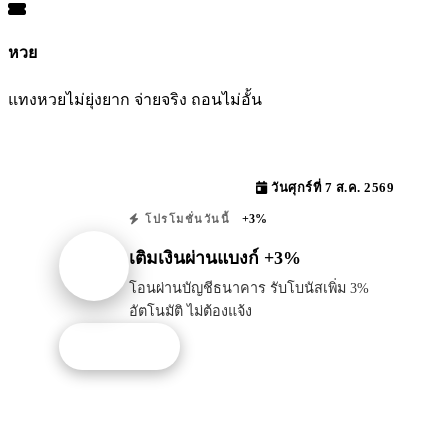
หวย
แทงหวยไม่ยุ่งยาก จ่ายจริง ถอนไม่อั้น
วันศุกร์ที่ 7 ส.ค. 2569
+3%
โปรโมชั่นวันนี้
เติมเงินผ่านแบงก์ +3%
โอนผ่านบัญชีธนาคาร รับโบนัสเพิ่ม 3%
อัตโนมัติ ไม่ต้องแจ้ง
รับโปรนี้