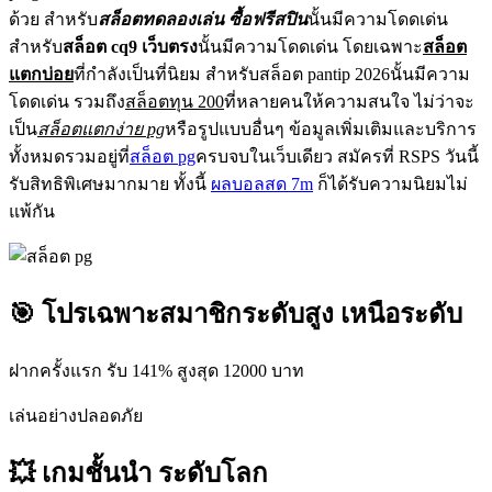
ด้วย สำหรับ
สล็อตทดลองเล่น ซื้อฟรีสปิน
นั้นมีความโดดเด่น
สำหรับ
สล็อต cq9 เว็บตรง
นั้นมีความโดดเด่น โดยเฉพาะ
สล็อต
แตกบ่อย
ที่กำลังเป็นที่นิยม สำหรับสล็อต pantip 2026นั้นมีความ
โดดเด่น รวมถึง
สล็อตทุน 200
ที่หลายคนให้ความสนใจ ไม่ว่าจะ
เป็น
สล็อตแตกง่าย pg
หรือรูปแบบอื่นๆ ข้อมูลเพิ่มเติมและบริการ
ทั้งหมดรวมอยู่ที่
สล็อต pg
ครบจบในเว็บเดียว สมัครที่ RSPS วันนี้
รับสิทธิพิเศษมากมาย ทั้งนี้
ผลบอลสด 7m
ก็ได้รับความนิยมไม่
แพ้กัน
🎯 โปรเฉพาะสมาชิกระดับสูง เหนือระดับ
ฝากครั้งแรก รับ 141% สูงสุด 12000 บาท
เล่นอย่างปลอดภัย
💥 เกมชั้นนำ
ระดับโลก