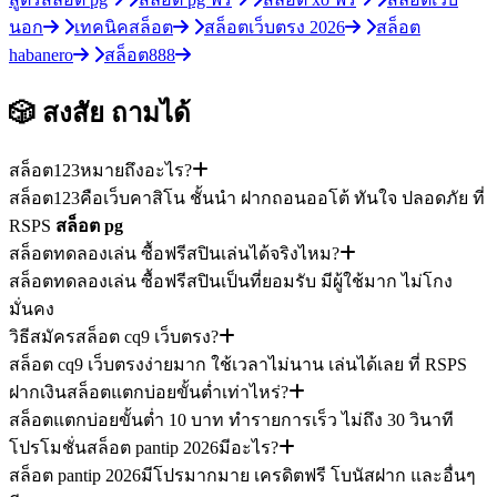
นอก
เทคนิคสล็อต
สล็อตเว็บตรง 2026
สล็อต
habanero
สล็อต888
🎲 สงสัย
ถามได้
สล็อต123หมายถึงอะไร?
สล็อต123คือเว็บคาสิโน ชั้นนำ ฝากถอนออโต้ ทันใจ ปลอดภัย ที่
RSPS
สล็อต pg
สล็อตทดลองเล่น ซื้อฟรีสปินเล่นได้จริงไหม?
สล็อตทดลองเล่น ซื้อฟรีสปินเป็นที่ยอมรับ มีผู้ใช้มาก ไม่โกง
มั่นคง
วิธีสมัครสล็อต cq9 เว็บตรง?
สล็อต cq9 เว็บตรงง่ายมาก ใช้เวลาไม่นาน เล่นได้เลย ที่ RSPS
ฝากเงินสล็อตแตกบ่อยขั้นต่ำเท่าไหร่?
สล็อตแตกบ่อยขั้นต่ำ 10 บาท ทำรายการเร็ว ไม่ถึง 30 วินาที
โปรโมชั่นสล็อต pantip 2026มีอะไร?
สล็อต pantip 2026มีโปรมากมาย เครดิตฟรี โบนัสฝาก และอื่นๆ